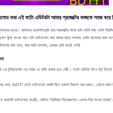
োড করা এই ফটো এডিটরটা আমার প্রজেক্টের কাজকে সহজ করে দ
দ্যালয়ের ছাত্র। আমাদের অ্যাসাইনমেন্ট আর প্রজেক্টের কাজে ছবি এডিট করা একটা নিয়মি
াপ খুঁজে পাওয়া আর সেটা ডাউনলোড করা আমার কাছে সবসময় একটা ঝামেলার কাজ মনে 
াটফর্মের কথা বলল, আর আমি ভাবলাম, একবার চেষ্টা করেই দেখি!
তা
এর ইন্টারফেসটা এত সহজ যে আমি অবাক হয়ে গেছি। ‘ফটো এডিটর’ লিখে সার্চ দিতেই
বড় কথা, bd111 থেকে ডাউনলোড করাটা ছিল একদম নিরাপদ আর দ্রুত। কোনো রকম বিরক
যে অ্যাপটা ডাউনলোড করেছি, সেটাতে প্রিমিয়াম ফিচারগুলোও একদম ফ্রি পাওয়া যাচ্ছে!