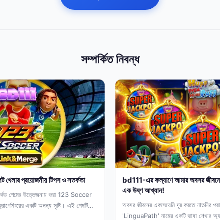
সম্পর্কিত নিবন্ধ
ট খেলার প্রয়োজনীয় টিপস ও সতর্কতা
bd111-এর কল্যাণে আমার অবসর জীবনের ন
এক উষ্ণ আখ্যান!
কেড গেমের উত্তেজনায় ভরা 123 Soccer
অবসর জীবনের একঘেয়েমি দূর করতে নাতনির পর
েমিংয়ের একটি অনন্য সৃষ্টি। এই গেমটি
'LinguaPath' নামের একটি ভাষা শেখার অ