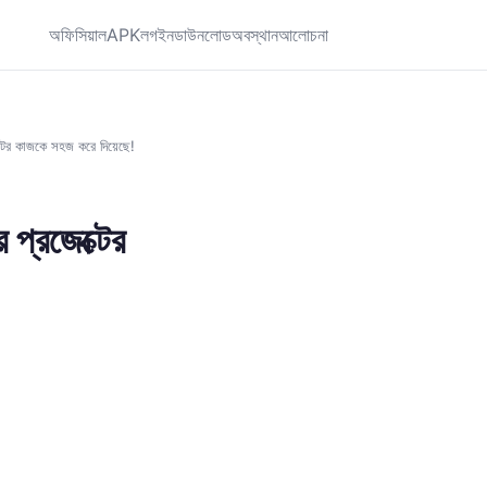
অফিসিয়াল
APK
লগইন
ডাউনলোড
অবস্থান
আলোচনা
ের কাজকে সহজ করে দিয়েছে!
্রজেক্টের