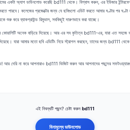
ের একটা অ্যাপ ডাউনলোড করেছি bd111 থেকে। বিশ্বাস করুন, এর ইউজার ইন্টারফেস
 করতে পারবে। কলেজের প্রজেক্টের জন্য যে ছবিগুলো এডিট করতে আমার ঘণ্টার পর ঘণ্টা 
ে শুরু করে ব্যাকগ্রাউন্ড রিমুভাল, সবকিছুই দারুণভাবে করা যাচ্ছে।
টের কোয়ালিটি অনেক বাড়িয়ে দিয়েছে। আর এর সব কৃতিত্ব bd111-এর, যারা এত সহজে 
দিয়েছে। যারা আমার মতো ছবি এডিটিং নিয়ে স্ট্রাগল করছেন, তাদের জন্য bd111 থে
েড! আর দেরি না করে আপনারাও bd111 ভিজিট করুন আর আপনাদের পছন্দের সফটওয়্যা
এই নিবন্ধটি পছন্দ? চেষ্টা করুন
bd111
বিনামূল্যে ডাউনলোড