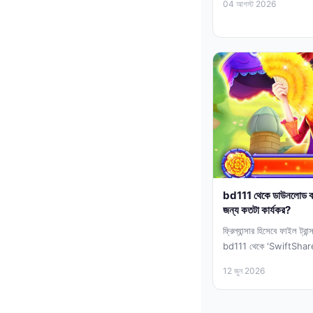
04 আগস্ট 2026
bd111 থেকে ডাউনলোড করা ফা
জন্য কতটা কার্যকর?
ফ্রিল্যান্সার হিসেবে ফাইল ট্র
bd111 থেকে 'SwiftShare 
ইউজার...
12 জুন 2026