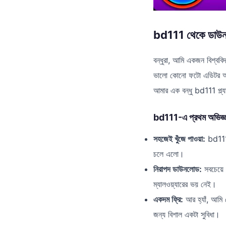
bd111 থেকে ডাউনল
বন্ধুরা, আমি একজন বিশ্ববি
ভালো কোনো ফটো এডিটর অ্য
আমার এক বন্ধু bd111 প্ল্য
bd111-এ প্রথম অভিজ্ঞ
সহজেই খুঁজে পাওয়া:
bd111-
চলে এলো।
নিরাপদ ডাউনলোড:
সবচেয়ে 
ম্যালওয়্যারের ভয় নেই।
একদম ফ্রি:
আর হ্যাঁ, আমি 
জন্য বিশাল একটা সুবিধা।