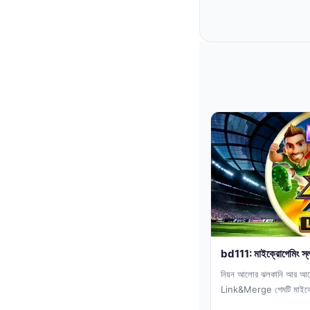
bd111: মাইক্রোগেমিং স্ল
নিয়ন আলোর ঝলকানি আর আর্
Link&Merge গেমটি মাইক্রোগ
খেলার সময়...