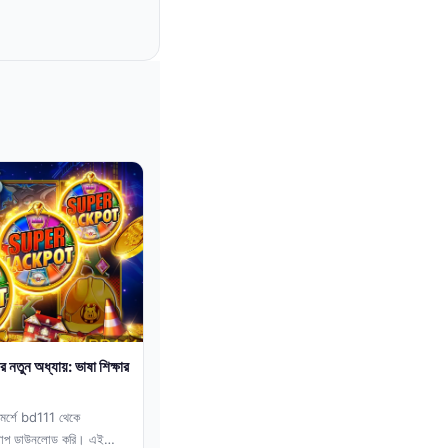
তুন অধ্যায়: ভাষা শিক্ষার
ামর্শে bd111 থেকে
্যাপ ডাউনলোড করি। এই