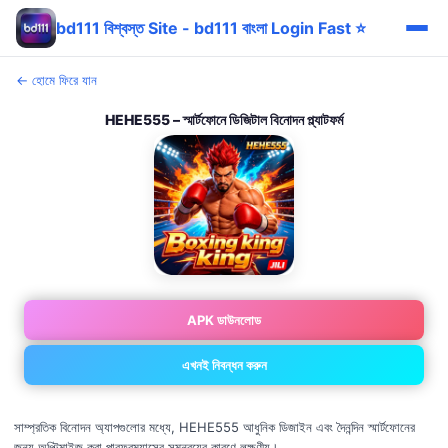
bd111 বিশ্বস্ত Site - bd111 বাংলা Login Fast ⭐
← হোমে ফিরে যান
HEHE555 – স্মার্টফোনে ডিজিটাল বিনোদন প্ল্যাটফর্ম
APK ডাউনলোড
এখনই নিবন্ধন করুন
সাম্প্রতিক বিনোদন অ্যাপগুলোর মধ্যে, HEHE555 আধুনিক ডিজাইন এবং দৈনন্দিন স্মার্টফোনের
জন্য অপ্টিমাইজ করা পারফরম্যান্সের সমন্বয়ের কারণে লক্ষণীয়।