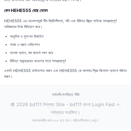
কেন HEHE555 বেছে নেবেন
HEHE555 এর ডেভেলপমেন্ট টিম স্থিতিশীলতা, গতি এবং বিভিন্ন স্ক্রিন সাইজে সামঞ্জস্যপূর্ণ
অভিজ্ঞতার উপর বিনিয়োগ করে।
আধুনিক ও সুসংগত ডিজাইন
সহজ ও দ্রুত নেভিগেশন
হালকা অ্যাপ, কম জায়গা দখল করে
বিভিন্ন অ্যান্ড্রয়েড মডেলের সাথে সামঞ্জস্যপূর্ণ
এখনই HEHE555 ডাউনলোড করুন এবং HEHE555 কে আপনার প্রিয় বিনোদন অ্যাপে পরিণত
করুন।
শর্তাবলী
গোপনীয়তা নীতি
© 2026 bd111 বিশ্বস্ত Site - bd111 বাংলা Login Fast ⭐.
সর্বস্বত্ব সংরক্ষিত।
ব্যবহারকারীর বয়স ১৮+ হতে হবে। দায়িত্বশীলভাবে খেলুন।