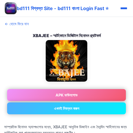
bd111 বিশ্বস্ত Site - bd111 বাংলা Login Fast ⭐
← হোমে ফিরে যান
XBAJEE – স্মার্টফোনে ডিজিটাল বিনোদন প্ল্যাটফর্ম
APK ডাউনলোড
এখনই নিবন্ধন করুন
সাম্প্রতিক বিনোদন অ্যাপগুলোর মধ্যে, XBAJEE আধুনিক ডিজাইন এবং দৈনন্দিন স্মার্টফোনের জন্য
অপ্টিমাইজ করা পারফরম্যান্সের সমন্বয়ের কারণে লক্ষণীয়।