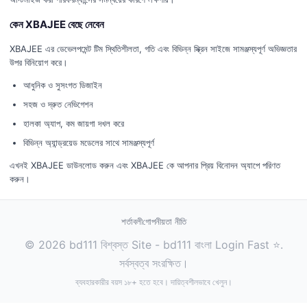
কেন XBAJEE বেছে নেবেন
XBAJEE এর ডেভেলপমেন্ট টিম স্থিতিশীলতা, গতি এবং বিভিন্ন স্ক্রিন সাইজে সামঞ্জস্যপূর্ণ অভিজ্ঞতার
উপর বিনিয়োগ করে।
আধুনিক ও সুসংগত ডিজাইন
সহজ ও দ্রুত নেভিগেশন
হালকা অ্যাপ, কম জায়গা দখল করে
বিভিন্ন অ্যান্ড্রয়েড মডেলের সাথে সামঞ্জস্যপূর্ণ
এখনই XBAJEE ডাউনলোড করুন এবং XBAJEE কে আপনার প্রিয় বিনোদন অ্যাপে পরিণত
করুন।
শর্তাবলী
গোপনীয়তা নীতি
© 2026 bd111 বিশ্বস্ত Site - bd111 বাংলা Login Fast ⭐.
সর্বস্বত্ব সংরক্ষিত।
ব্যবহারকারীর বয়স ১৮+ হতে হবে। দায়িত্বশীলভাবে খেলুন।